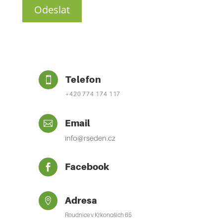
Telefon

+420 774 174 117
Email

info@rseden.cz
Facebook

Adresa

Roudnice v Krkonoších 65